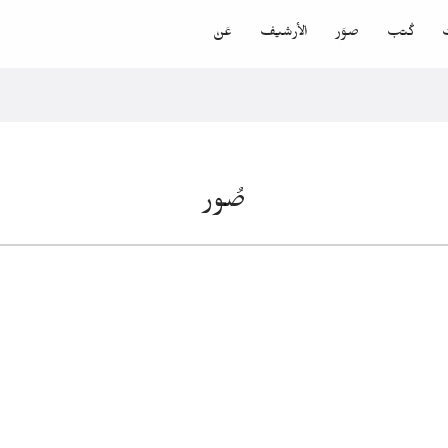
ت
كُتب
صوَر
الأرشيف
عَنْ
صُور