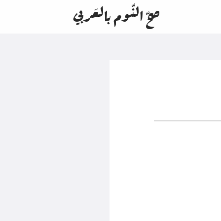
صحّ النّوم بالعَربي