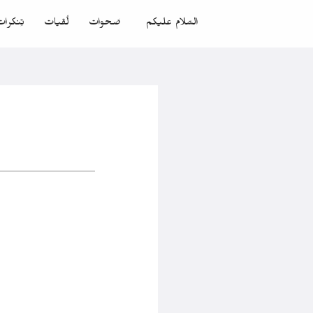
السّلام عليكم
صَحوات
لُقيات
تِنكرا