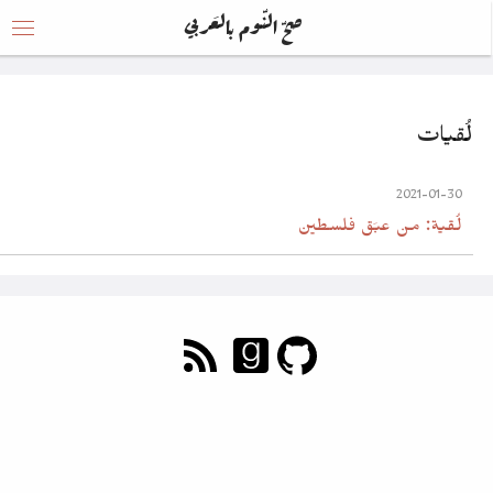
صحّ النّوم بالعَربي
لُقيات
2021-01-30
لُقية: من عبَق فلسطين